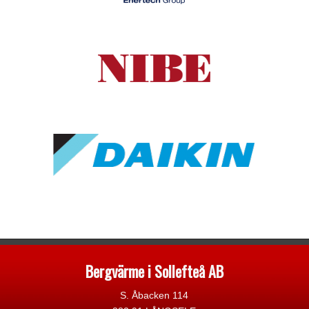
Bergvärme i Sollefteå AB
S. Åbacken 114